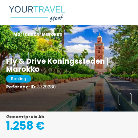
Marrakech, Marokko
Fly & Drive Koningssteden |
Marokko
Routing
Referenz-ID:
3729280
Gesamtpreis Ab
1.258 €