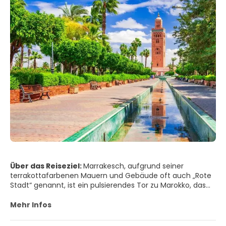
Über das Reiseziel:
Marrakesch, aufgrund seiner
terrakottafarbenen Mauern und Gebäude oft auch „Rote
Stadt“ genannt, ist ein pulsierendes Tor zu Marokko, das
alte Traditionen mit moderner Energie verbindet. Im
Herzen der Stadt liegt die Medina, ein Labyrinth aus engen
Mehr Infos
Gassen, Riads mit versteckten Innenhöfen und lebhaften
Souks, in denen der Duft von Gewürzen, Leder und