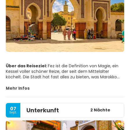
Über das Reiseziel:
Fez ist die Definition von Magie, ein
Kessel voller schöner Reize, der seit dem Mittelalter
köchelt. Die Stadt hat fast alles zu bieten, was Marokko
ausmacht: das Hämmern von Hämmern auf
Messingblechen, das Gackern von Hühnern, die überall
Mehr Infos
herumlaufen, die unaufhörlichen Stimmen endloser
Gespräche, die tiefen Stimmen der Gebete, die von
einem Minarett zum anderen weitergegeben werden,
07
Unterkunft
junge Frauen, die Tabletts mit gerolltem Teig auf ihren
2 Nächte
Sept.
Köpfen balancieren, Menschenmengen in den engsten
Straßen, die verlockenden Aromen von Brochettes auf
offenen Grills, der süße Duft von Zedernspänen und frisch