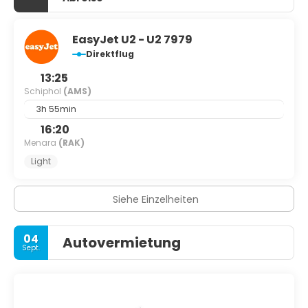
EasyJet U2 - U2 7979
Direktflug
13:25
Schiphol
(AMS)
3h 55min
16:20
Menara
(RAK)
Light
Siehe Einzelheiten
04
Autovermietung
Sept.