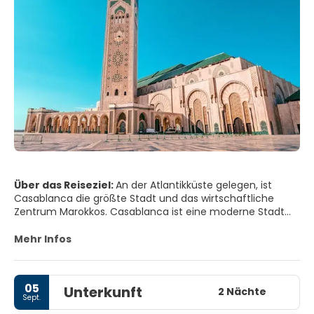
Über das Reiseziel:
An der Atlantikküste gelegen, ist
Casablanca die größte Stadt und das wirtschaftliche
Zentrum Marokkos. Casablanca ist eine moderne Stadt
mit lebhaften Boulevards und vielen Straßencafés, die ihr
ein sehr europäisches Flair verleihen. Casablanca ist eine
Mehr Infos
Mischung aus Tradition und Moderne. Besucher finden
traditionelle Gebäude mit maurischem, römischem,
jüdischem, spanischem und französischem Einfluss
05
Unterkunft
neben den neuen modernen Wolkenkratzern.
2 Nächte
Sept.