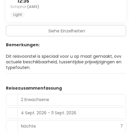
12:35
Farben und die Kultur Marokkos.
Schiphol
(AMS)
Light
Siehe Einzelheiten
Bemerkungen:
Dit reisvoorstel is speciaal voor u op maat gemaakt, ovv
actuele beschikbaarheid, tussentijdse prijswijzigingen en
typefouten.
Reisezusammenfassung
2 Erwachsene
4 Sept. 2026 - 11 Sept. 2026
Nächte
7