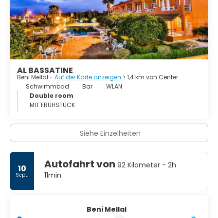
Die Stadt hat gute Verbindungen über die Straße nach
Casablanca im Osten und liegt auf der alten Route - jetzt
eine Nationalstraße - von Fes nach Marrakesch. Der
nationale Eisenbahn-Betreiber ONCF erweitert auch die
Eisenbahnstrecke von Casablanca nach (in der Nähe von)
Oued Zem zur Stadt.
AL BASSATINE
Beni Mellal -
Auf der Karte anzeigen
> 1,4 km von Center
Schwimmbad
Bar
WLAN
Double room
MIT FRÜHSTÜCK
Siehe Einzelheiten
Autofahrt von
92 Kilometer - 2h
10
11min
Sept.
Beni Mellal