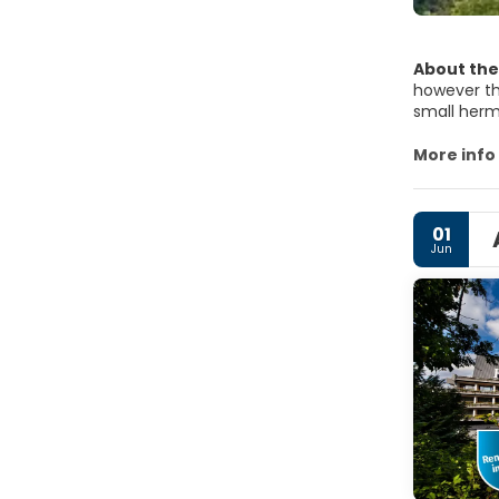
About the
however the
small herm
The most r
case you vi
More info
concerned. 
01
Jun