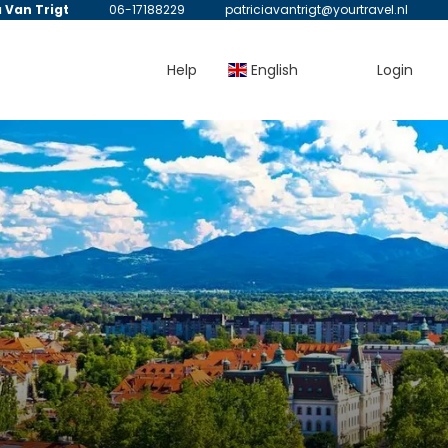
a Van Trigt
06-17188229
patriciavantrigt@yourtravel.nl
Help
English
Login