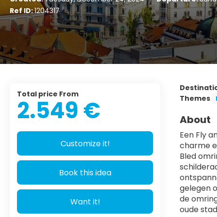
Ref ID:
1204317
Destinati
Total price From
Themes
2.549 €
About
Een Fly a
Customize it!
charme en
Bled omri
schilderac
Book this idea
ontspanne
gelegen o
de omring
Want it!
oude stad