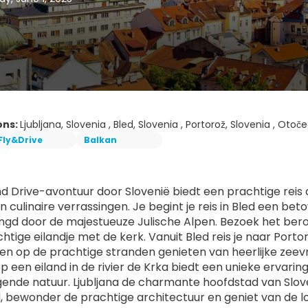
ons:
Ljubljana, Slovenia , Bled, Slovenia , Portorož, Slovenia , Otoče
Fly&Drive
Balkan
nd Drive-avontuur door Slovenië biedt een prachtige reis d
 culinaire verrassingen. Je begint je reis in Bled een be
ngd door de majestueuze Julische Alpen. Bezoek het be
htige eilandje met de kerk. Vanuit Bled reis je naar Porto
n op de prachtige stranden genieten van heerlijke zeev
p een eiland in de rivier de Krka biedt een unieke ervarin
ende natuur. Ljubljana de charmante hoofdstad van Slovenië
, bewonder de prachtige architectuur en geniet van de lok