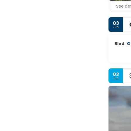
See det
03
Jun
Bled
03
Jun