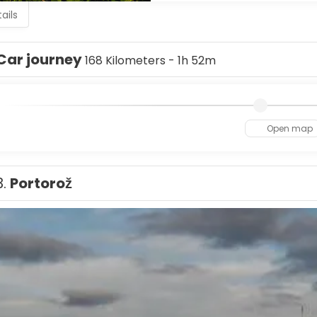
ails
Car journey
168 Kilometers - 1h 52m
Open map
3.
Portorož