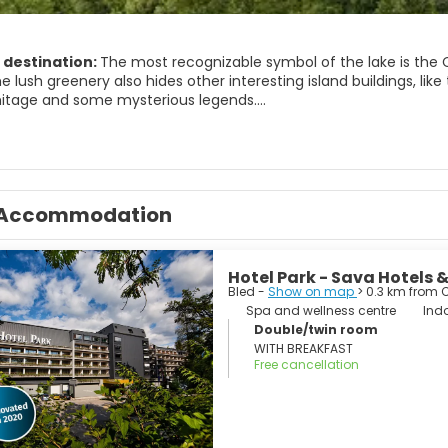
 destination:
The most recognizable symbol of the lake is the C
 lush greenery also hides other interesting island buildings, like
itage and some mysterious legends.
enowned symbol of the island is the Church of the Assumption 
sit the island in just the right time, make time to witness a wed
Don't just watch it. Ring it.
Accommodation
Hotel Park - Sava Hotels 
Bled -
Show on map
> 0.3 km from 
Spa and wellness centre
Indo
Double/twin room
WITH BREAKFAST
Free cancellation