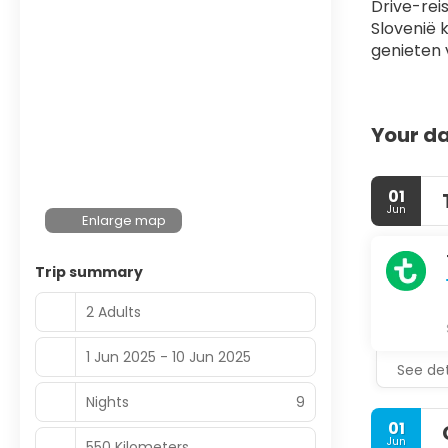
Drive-rei
Slovenië k
genieten 
Your da
01
Jun
Enlarge map
Trip summary
2 Adults
1 Jun 2025 - 10 Jun 2025
See det
Nights
9
01
Jun
550 Kilometers