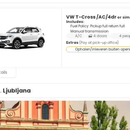
VW T-Cross /AC/4dr
or sim
Includes:
Fuel Policy: Pickup full return full
Manual transmission
A/C
4 doors
4 peo
Extras
(Pay at pick-up office)
Ophalen/inleveren buiten open
ails
1.
Ljubljana