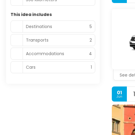
This idea includes
Destinations
5
Transports
2
Accommodations
4
Cars
1
See det
01
Jun