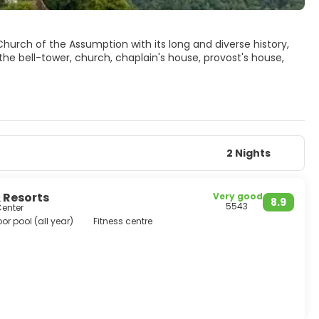
hurch of the Assumption with its long and diverse history,
 the bell-tower, church, chaplain's house, provost's house,
which demands a climb up the 99 stone-step staircase. In
ding in the romantic environment. As far as the wishing bell is
2 Nights
& Resorts
Very good
8.9
5543
Center
or pool (all year)
Fitness centre