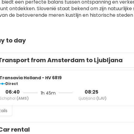
s biedt een perfecte balans tussen ontspanning en verken
unt ontdekken. Slovenië staat bekend om zijn natuurlijke s
van de betoverende meren kustlijn en historische steden 
y to day
Transport from Amsterdam to Ljubljana
Transavia Holland - HV 6819
Direct
06:40
08:25
1h 45m
Schiphol
(AMS)
Ljubljana
(LJU)
ails
Car rental