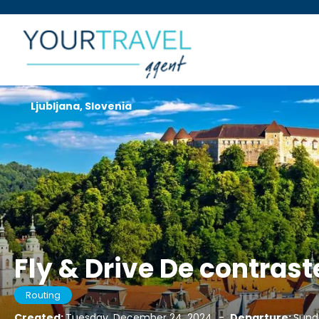
Ljubljana, Slovenia
Fly & Drive De contras
Routing
Created:
Tuesday, December 24, 2024
-
Departure:
Sunda