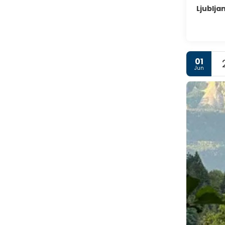
Ljublja
01
Jun