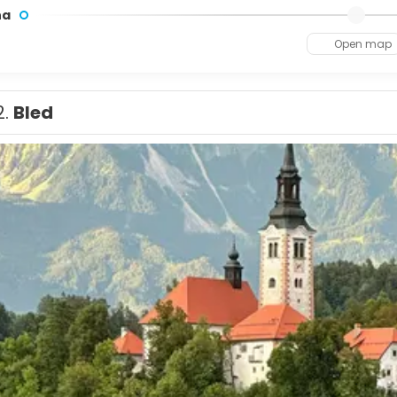
na
Open map
2.
Bled