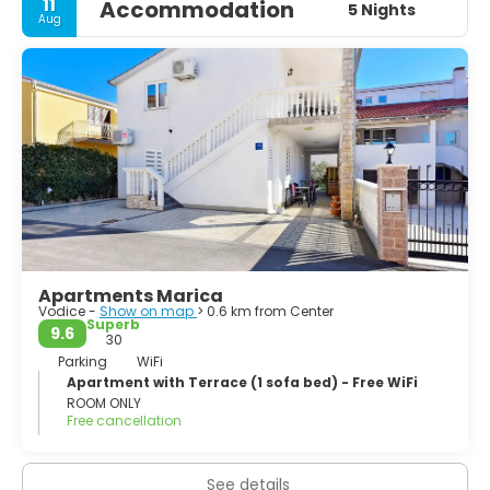
11
Accommodation
5 Nights
Aug
Apartments Marica
Vodice -
Show on map
> 0.6 km from Center
Superb
9.6
30
Parking
WiFi
Apartment with Terrace (1 sofa bed) - Free WiFi
ROOM ONLY
Free cancellation
See details