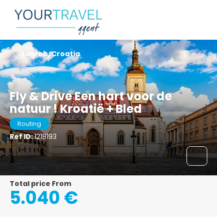
Zagreb, Croatia
Fly & Drive Een hart voor de
natuur ! Kroatië + Bled
Routing
Ref ID:
1218193
Total price From
5.040 €