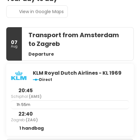
View in Google Maps
Transport from Amsterdam
07
to Zagreb
Aug
Departure
KLM Royal Dutch Airlines - KL 1969
Direct
20:45
Schiphol
(AMS)
1h 55m
22:40
Zagreb
(ZAG)
1 handbag