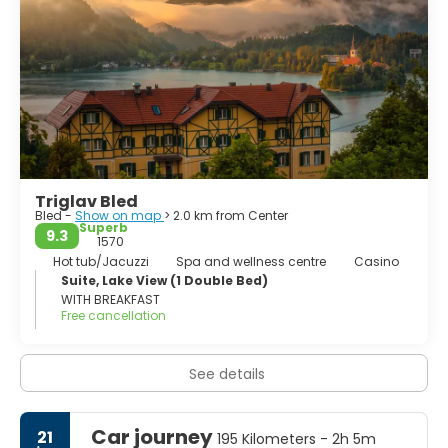
Triglav Bled
Bled -
Show on map
> 2.0 km from Center
Superb
9.3
1570
Hot tub/Jacuzzi
Spa and wellness centre
Casino
Suite, Lake View (1 Double Bed)
WITH BREAKFAST
Free cancellation
See details
Car journey
21
195 Kilometers - 2h 5m