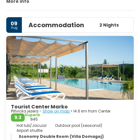
depositing tufa in continually changing formations.
More info
Clouds of butterflies drift above the 18km of wooden
footbridges and pathways that snake around the edges
and across the rumbling water.
09
Accommodation
2 Nights
Aug
Tourist Center Marko
Plitvicka jezera -
Show on map
> 14.6 km from Center
Superb
9.3
845
Hot tub/Jacuzzi
Outdoor pool (seasonal)
Airport shuttle
Economy Double Room (Villa Domagoj)