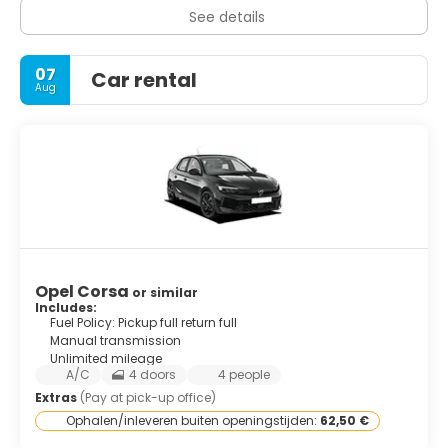
See details
07
Car rental
Aug
Opel Corsa
or similar
Includes:
Fuel Policy: Pickup full return full
Manual transmission
Unlimited mileage
A/C
4 doors
4 people
Extras
(Pay at pick-up office)
Ophalen/inleveren buiten openingstijden:
62,50 €