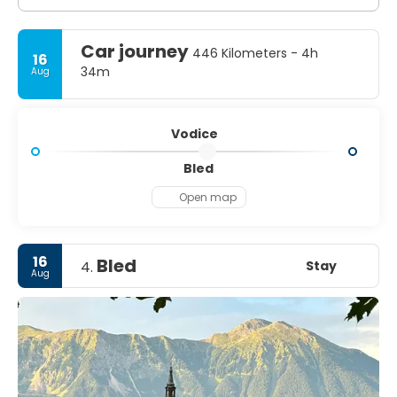
Car journey
446 Kilometers - 4h
16
34m
Aug
Vodice
Bled
Open map
16
Bled
Stay
4.
Aug