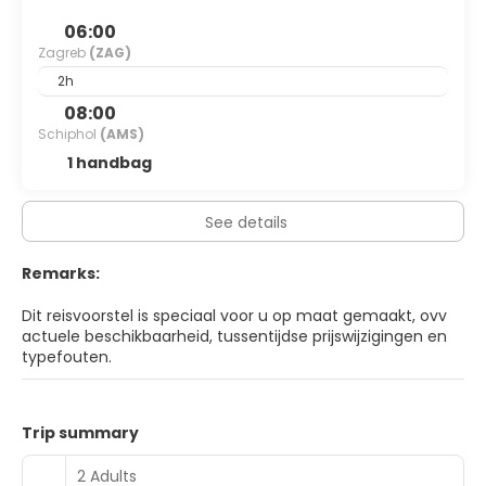
or a break from your lazy beach holidays, Zagreb won’t
disappoint visitors in the slightest.
06:00
Zagreb
(ZAG)
2h
08:00
Schiphol
(AMS)
1 handbag
See details
Remarks:
Dit reisvoorstel is speciaal voor u op maat gemaakt, ovv
actuele beschikbaarheid, tussentijdse prijswijzigingen en
typefouten.
Trip summary
2 Adults