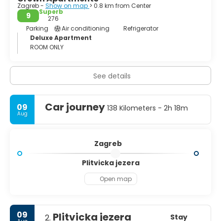
Zagreb -
Show on map
> 0.8 km from Center
Superb
9
276
Parking
Air conditioning
Refrigerator
Deluxe Apartment
ROOM ONLY
See details
Car journey
09
138 Kilometers - 2h 18m
Aug
Zagreb
Plitvicka jezera
Open map
09
Plitvicka jezera
Stay
2.