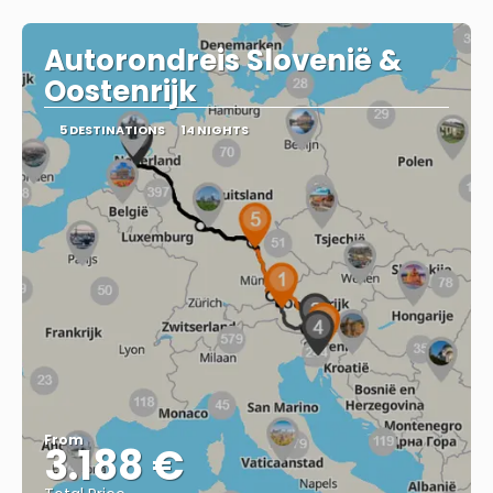
Autorondreis Slovenië &
Oostenrijk
5 DESTINATIONS
14 NIGHTS
From
3.188 €