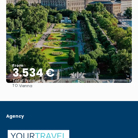
From
3.534 €
Total Price
TO:
Vienna
See
Agency