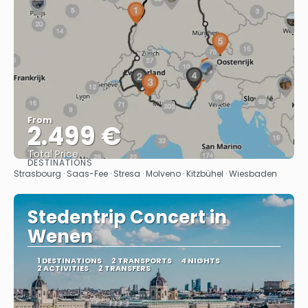
From
2.499 €
Total Price
DESTINATIONS
See
Strasbourg · Saas-Fee · Stresa · Molveno · Kitzbühel · Wiesbaden
Stedentrip Concert in
Wenen
1 DESTINATIONS
2 TRANSPORTS
4 NIGHTS
2 ACTIVITIES
2 TRANSFERS