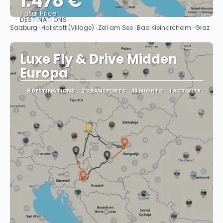
1.478 €
Total Price
DESTINATIONS
See
Salzburg · Hallstatt (Village) · Zell am See · Bad Kleinkircheim · Graz
Luxe Fly & Drive Midden
Europa
6 DESTINATIONS
2 TRANSPORTS
13 NIGHTS
1 ACTIVITY