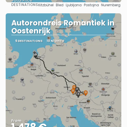
Total Price
DESTINATIONS
Kitzbühel · Bled · Ljubljana · Postojna · Nuremberg
See
Autorondreis Romantiek in
Oostenrijk
5 DESTINATIONS
10 NIGHTS
From