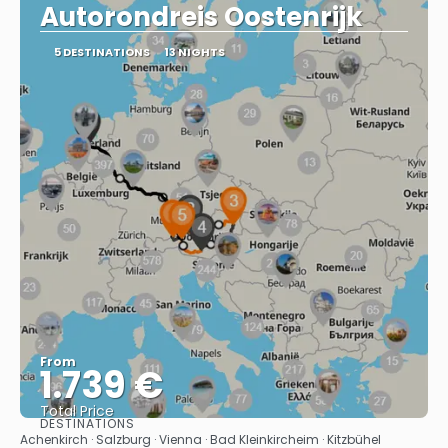
Autorondreis Oostenrijk
5 DESTINATIONS
13 NIGHTS
From
1.739 €
Total Price
DESTINATIONS
See
Achenkirch · Salzburg · Vienna · Bad Kleinkircheim · Kitzbühel