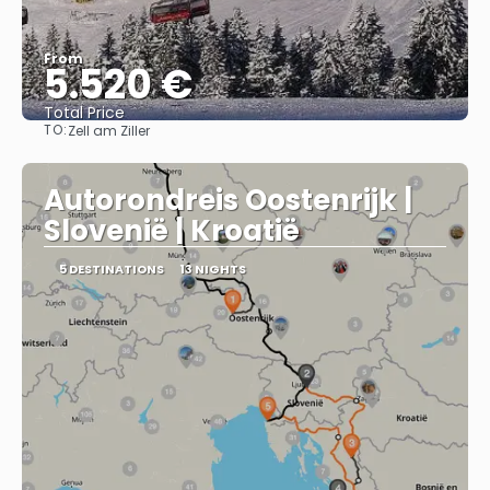
From
5.520 €
Total Price
TO:
Zell am Ziller
See
Autorondreis Oostenrijk |
Slovenië | Kroatië
5 DESTINATIONS
13 NIGHTS