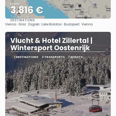
From
3.816 €
Total Price
DESTINATIONS
See
Vienna · Graz · Zagreb · Lake Balaton · Budapest · Vienna
Vlucht & Hotel Zillertal |
Wintersport Oostenrijk
1 DESTINATIONS
2 TRANSPORTS
7 NIGHTS