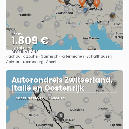
From
1.809 €
Total Price
DESTINATIONS
See
Flachau · Kitzbühel · Garmisch-Partenkirchen · Schaffhausen ·
Colmar · Luxembourg · Ghent
Autorondreis Zwitserland,
Italië en Oostenrijk
6 DESTINATIONS
13 NIGHTS