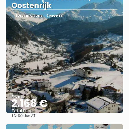
Oostenrijk
1 DESTINATIONS
7 NIGHTS
From
2.168 €
Total Price
TO:
Sölden AT
See