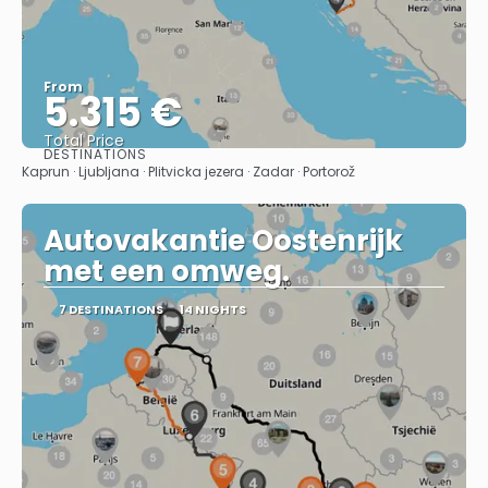
From
5.315 €
Total Price
DESTINATIONS
See
Kaprun · Ljubljana · Plitvicka jezera · Zadar · Portorož
Autovakantie Oostenrijk
met een omweg.
7 DESTINATIONS
14 NIGHTS